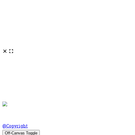
© Scoala Gimnaziala Mircea Eliade Oltenita 2026. Design by
@Copyright
Off-Canvas Toggle