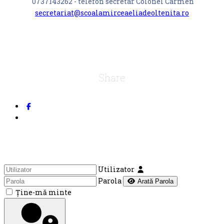
0737143262 - telefon secretar Colonel Carmen
secretariat@scoalamirceaeliadeoltenita.ro
Share
Utilizator
Parola
Arată Parola
Ţine-mă minte