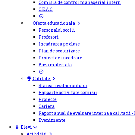
Comisia de control managerial intern
C.E.A.C.
Oferta educationala
Personalul scolii
Profesori
Incadrarea pe clase
Plan de scolarizare
Proiect de incadrare
Baza materiala
Calitate
Starea invatamantului
Rapoarte activitate comisii
Proiecte
Cariera
Raport anual de evaluare interna a calitatii -
Evenimente
Elevi
Activități