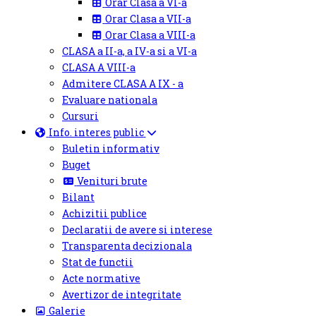
Orar Clasa a VI-a
Orar Clasa a VII-a
Orar Clasa a VIII-a
CLASA a II-a, a IV-a si a VI-a
CLASA A VIII-a
Admitere CLASA A IX - a
Evaluare nationala
Cursuri
Info. interes public
Buletin informativ
Buget
Venituri brute
Bilant
Achizitii publice
Declaratii de avere si interese
Transparenta decizionala
Stat de functii
Acte normative
Avertizor de integritate
Galerie