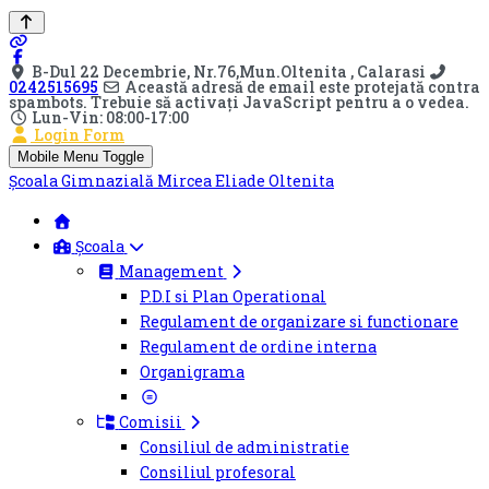
B-Dul 22 Decembrie, Nr.76,Mun.Oltenita , Calarasi
0242515695
Această adresă de email este protejată contra
spambots. Trebuie să activați JavaScript pentru a o vedea.
Lun-Vin: 08:00-17:00
Login Form
Mobile Menu Toggle
Școala Gimnazială Mircea Eliade Oltenita
Școala
Management
P.D.I si Plan Operational
Regulament de organizare si functionare
Regulament de ordine interna
Organigrama
Comisii
Consiliul de administratie
Consiliul profesoral