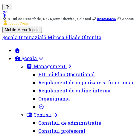
B-Dul 22 Decembrie, Nr.76,Mun.Oltenita , Calarasi
0242515695
Această
Login Form
Mobile Menu Toggle
Școala Gimnazială Mircea Eliade Oltenita
Școala
Management
P.D.I si Plan Operational
Regulament de organizare si functionar
Regulament de ordine interna
Organigrama
Comisii
Consiliul de administratie
Consiliul profesoral