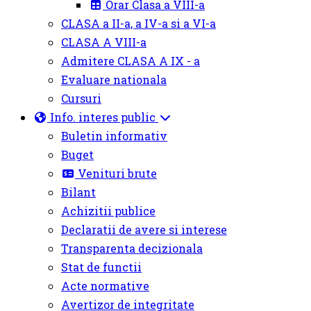
Orar Clasa a VIII-a
CLASA a II-a, a IV-a si a VI-a
CLASA A VIII-a
Admitere CLASA A IX - a
Evaluare nationala
Cursuri
Info. interes public
Buletin informativ
Buget
Venituri brute
Bilant
Achizitii publice
Declaratii de avere si interese
Transparenta decizionala
Stat de functii
Acte normative
Avertizor de integritate