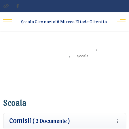
Școala Gimnazială Mircea Eliade Oltenita
Sunteți aici:
Acasa
Școala
Școala
Scoala
Comisii
( 3 Documente )