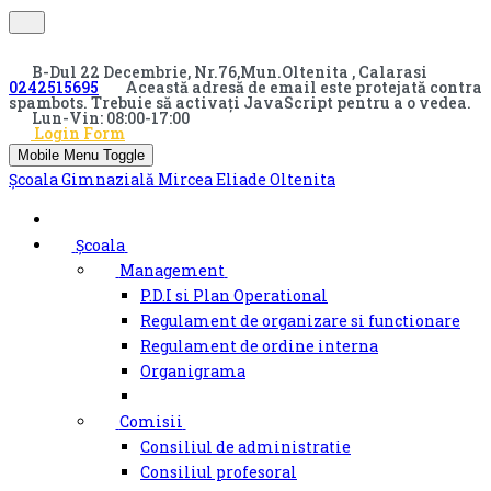
B-Dul 22 Decembrie, Nr.76,Mun.Oltenita , Calarasi
0242515695
Această adresă de email este protejată contra
spambots. Trebuie să activați JavaScript pentru a o vedea.
Lun-Vin: 08:00-17:00
Login Form
Mobile Menu Toggle
Școala Gimnazială Mircea Eliade Oltenita
Școala
Management
P.D.I si Plan Operational
Regulament de organizare si functionare
Regulament de ordine interna
Organigrama
Comisii
Consiliul de administratie
Consiliul profesoral