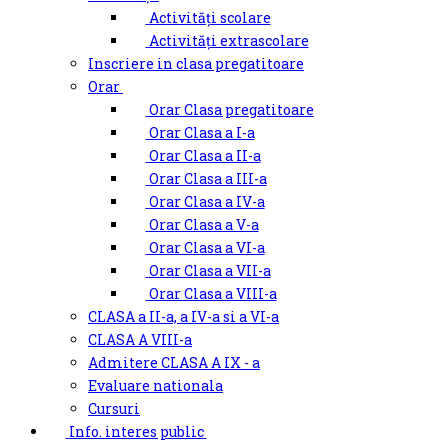
Activități scolare
Activități extrascolare
Inscriere in clasa pregatitoare
Orar
Orar Clasa pregatitoare
Orar Clasa a I-a
Orar Clasa a II-a
Orar Clasa a III-a
Orar Clasa a IV-a
Orar Clasa a V-a
Orar Clasa a VI-a
Orar Clasa a VII-a
Orar Clasa a VIII-a
CLASA a II-a, a IV-a si a VI-a
CLASA A VIII-a
Admitere CLASA A IX - a
Evaluare nationala
Cursuri
Info. interes public