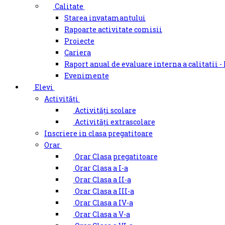
Calitate
Starea invatamantului
Rapoarte activitate comisii
Proiecte
Cariera
Raport anual de evaluare interna a calitatii -
Evenimente
Elevi
Activități
Activități scolare
Activități extrascolare
Inscriere in clasa pregatitoare
Orar
Orar Clasa pregatitoare
Orar Clasa a I-a
Orar Clasa a II-a
Orar Clasa a III-a
Orar Clasa a IV-a
Orar Clasa a V-a