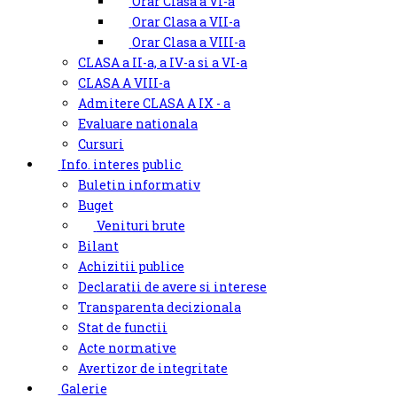
Orar Clasa a VI-a
Orar Clasa a VII-a
Orar Clasa a VIII-a
CLASA a II-a, a IV-a si a VI-a
CLASA A VIII-a
Admitere CLASA A IX - a
Evaluare nationala
Cursuri
Info. interes public
Buletin informativ
Buget
Venituri brute
Bilant
Achizitii publice
Declaratii de avere si interese
Transparenta decizionala
Stat de functii
Acte normative
Avertizor de integritate
Galerie