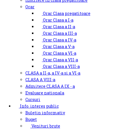
Inscriere in clasa pregatitoare
Orar
Orar Clasa pregatitoare
Orar Clasa a I-a
Orar Clasa a II-a
Orar Clasa a III-a
Orar Clasa a IV-a
Orar Clasa a V-a
Orar Clasa a VI-a
Orar Clasa a VII-a
Orar Clasa a VIII-a
CLASA a II-a, a IV-a si a VI-a
CLASA A VIII-a
Admitere CLASA A IX - a
Evaluare nationala
Cursuri
Info. interes public
Buletin informativ
Buget
Venituri brute