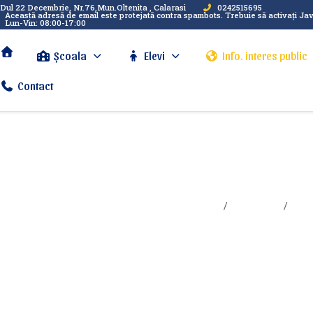
Dul 22 Decembrie, Nr.76,Mun.Oltenita , Calarasi
0242515695
Această adresă de email este protejată contra spambots. Trebuie să activați Ja
Lun-Vin: 08:00-17:00
Școala
Elevi
Info. interes public
Contact
ativ
Sunteți aici:
Acasa
In