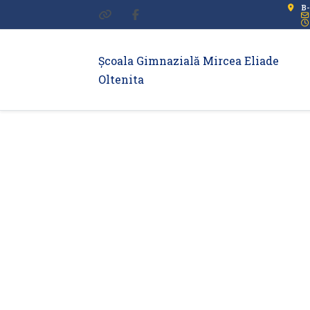
B-
Școala Gimnazială Mircea Eliade
Oltenita
Buletin inform