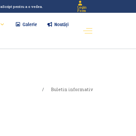
vaScript pentru a o vedea.
Login
Form
Galerie
Noutăți
fo. interes public
Buletin informativ