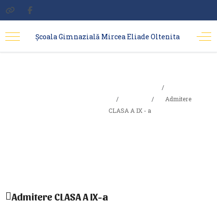
Școala Gimnazială Mircea Eliade Oltenita
Admitere
Sunteți aici:
Acasa
CLASA A IX -
Elevi
Admitere
CLASA A IX - a
a
Admitere CLASA A IX-a