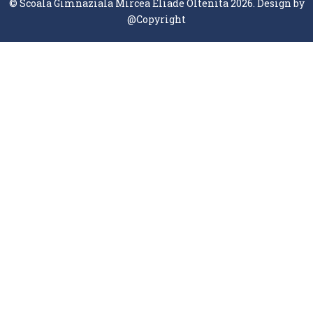
© Scoala Gimnaziala Mircea Eliade Oltenita 2026. Design by
@Copyright