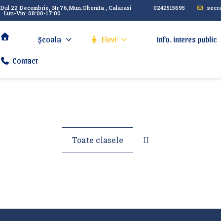
Dul 22 Decembrie, Nr.76,Mun.Oltenita , Calarasi
0242515695
secr
Lun-Vin: 08:00-17:00
Școala
Elevi
Info. interes public
Contact
Toate clasele
II