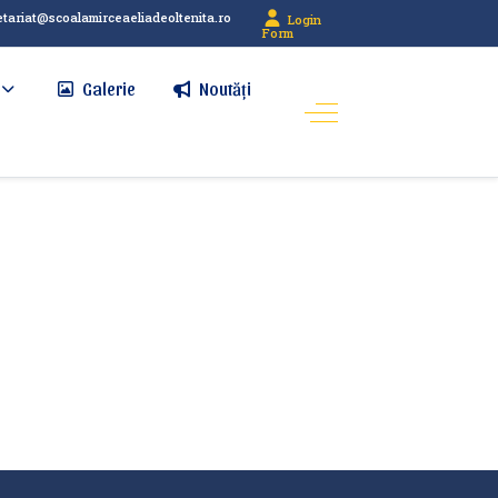
etariat@scoalamirceaeliadeoltenita.ro
Login
Form
Galerie
Noutăți