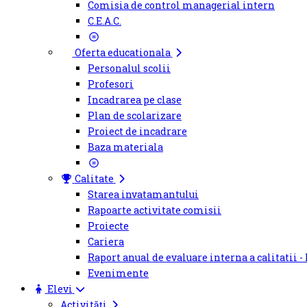
Comisia de control managerial intern
C.E.A.C.
Oferta educationala
Personalul scolii
Profesori
Incadrarea pe clase
Plan de scolarizare
Proiect de incadrare
Baza materiala
Calitate
Starea invatamantului
Rapoarte activitate comisii
Proiecte
Cariera
Raport anual de evaluare interna a calitatii -
Evenimente
Elevi
Activități