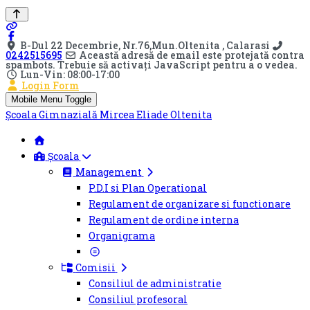
B-Dul 22 Decembrie, Nr.76,Mun.Oltenita , Calarasi
0242515695
Această adresă de email este protejată contra
spambots. Trebuie să activați JavaScript pentru a o vedea.
Lun-Vin: 08:00-17:00
Login Form
Mobile Menu Toggle
Școala Gimnazială Mircea Eliade Oltenita
Școala
Management
P.D.I si Plan Operational
Regulament de organizare si functionare
Regulament de ordine interna
Organigrama
Comisii
Consiliul de administratie
Consiliul profesoral