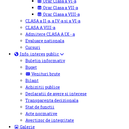
Orar Clasa a VI-a
Orar Clasa a VII-a
Orar Clasa a VIII-a
CLASA a II-a, a IV-a si a VI-a
CLASA A VIII-a
Admitere CLASA A IX - a
Evaluare nationala
Cursuri
Info. interes public
Buletin informativ
Buget
Venituri brute
Bilant
Achizitii publice
Declaratii de avere si interese
Transparenta decizionala
Stat de functii
Acte normative
Avertizor de integritate
Galerie