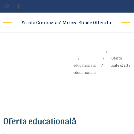
Școala Gimnazială Mircea Eliade Oltenita
Sunteți aici:
Acasa
Toate oferta
Școala
Oferta
educationala
Toate oferta
educationala
educationala
Oferta educatională