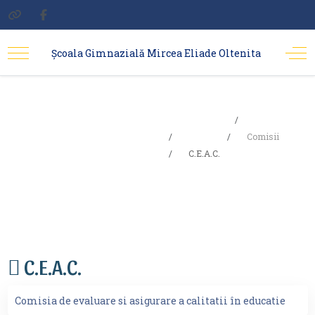
Școala Gimnazială Mircea Eliade Oltenita
Sunteți aici:
Acasa
C.E.A.C.
Școala
Comisii
C.E.A.C.
C.E.A.C.
Comisia de evaluare si asigurare a calitatii în educatie