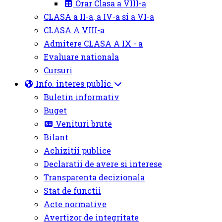
Orar Clasa a VIII-a
CLASA a II-a, a IV-a si a VI-a
CLASA A VIII-a
Admitere CLASA A IX - a
Evaluare nationala
Cursuri
Info. interes public
Buletin informativ
Buget
Venituri brute
Bilant
Achizitii publice
Declaratii de avere si interese
Transparenta decizionala
Stat de functii
Acte normative
Avertizor de integritate