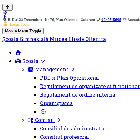
B-Dul 22 Decembrie, Nr.76,Mun.Oltenita , Calarasi
0242515695
Această
Login Form
Mobile Menu Toggle
Școala Gimnazială Mircea Eliade Oltenita
Școala
Management
P.D.I si Plan Operational
Regulament de organizare si functionar
Regulament de ordine interna
Organigrama
Comisii
Consiliul de administratie
Consiliul profesoral