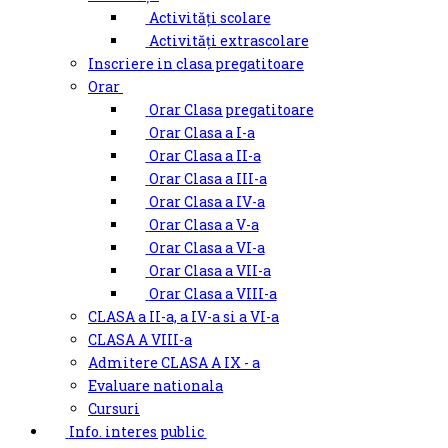
Activități scolare
Activități extrascolare
Inscriere in clasa pregatitoare
Orar
Orar Clasa pregatitoare
Orar Clasa a I-a
Orar Clasa a II-a
Orar Clasa a III-a
Orar Clasa a IV-a
Orar Clasa a V-a
Orar Clasa a VI-a
Orar Clasa a VII-a
Orar Clasa a VIII-a
CLASA a II-a, a IV-a si a VI-a
CLASA A VIII-a
Admitere CLASA A IX - a
Evaluare nationala
Cursuri
Info. interes public