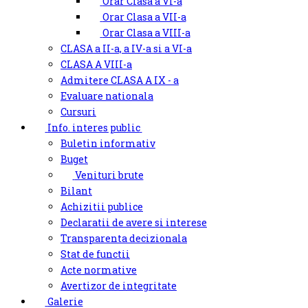
Orar Clasa a VI-a
Orar Clasa a VII-a
Orar Clasa a VIII-a
CLASA a II-a, a IV-a si a VI-a
CLASA A VIII-a
Admitere CLASA A IX - a
Evaluare nationala
Cursuri
Info. interes public
Buletin informativ
Buget
Venituri brute
Bilant
Achizitii publice
Declaratii de avere si interese
Transparenta decizionala
Stat de functii
Acte normative
Avertizor de integritate
Galerie