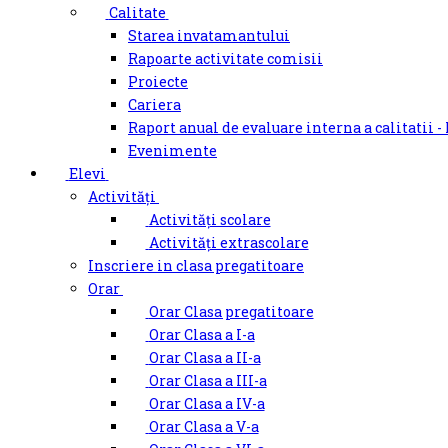
Calitate
Starea invatamantului
Rapoarte activitate comisii
Proiecte
Cariera
Raport anual de evaluare interna a calitatii -
Evenimente
Elevi
Activități
Activități scolare
Activități extrascolare
Inscriere in clasa pregatitoare
Orar
Orar Clasa pregatitoare
Orar Clasa a I-a
Orar Clasa a II-a
Orar Clasa a III-a
Orar Clasa a IV-a
Orar Clasa a V-a