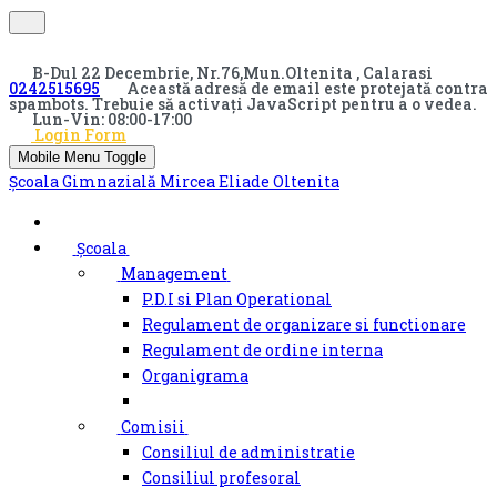
B-Dul 22 Decembrie, Nr.76,Mun.Oltenita , Calarasi
0242515695
Această adresă de email este protejată contra
spambots. Trebuie să activați JavaScript pentru a o vedea.
Lun-Vin: 08:00-17:00
Login Form
Mobile Menu Toggle
Școala Gimnazială Mircea Eliade Oltenita
Școala
Management
P.D.I si Plan Operational
Regulament de organizare si functionare
Regulament de ordine interna
Organigrama
Comisii
Consiliul de administratie
Consiliul profesoral